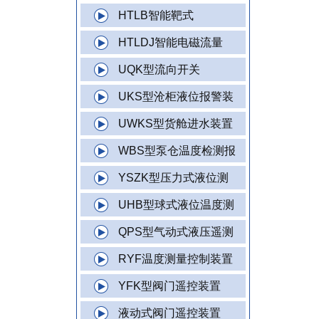
HTLB智能靶式
HTLDJ智能电磁流量
UQK型流向开关
UKS型沧柜液位报警装
UWKS型货舱进水装置
WBS型泵仓温度检测报
YSZK型压力式液位测
UHB型球式液位温度测
QPS型气动式液压遥测
RYF温度测量控制装置
YFK型阀门遥控装置
液动式阀门遥控装置