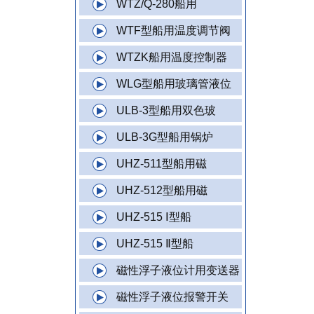
WTZ/Q-280船用
WTF型船用温度调节阀
WTZK船用温度控制器
WLG型船用玻璃管液位
ULB-3型船用双色玻
ULB-3G型船用锅炉
UHZ-511型船用磁
UHZ-512型船用磁
UHZ-515 Ⅰ型船
UHZ-515 Ⅱ型船
磁性浮子液位计用变送器
磁性浮子液位报警开关