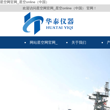
星空网官网_星空online（中国）
欢迎访问星空网官网_星空online（中国） 官网！
网站星空网官网_
关于我们
星空online（中国）